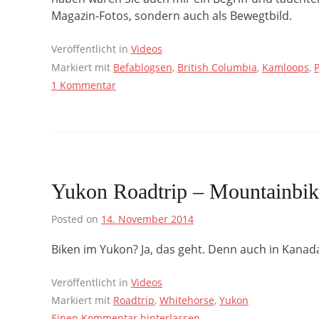
Magazin-Fotos, sondern auch als Bewegtbild.
Veröffentlicht in
Videos
Markiert mit
Befablogsen
,
British Columbia
,
Kamloops
,
P
1 Kommentar
Yukon Roadtrip – Mountainbik
Posted on
14. November 2014
Biken im Yukon? Ja, das geht. Denn auch in Kanad
Veröffentlicht in
Videos
Markiert mit
Roadtrip
,
Whitehorse
,
Yukon
Einen Kommentar hinterlassen