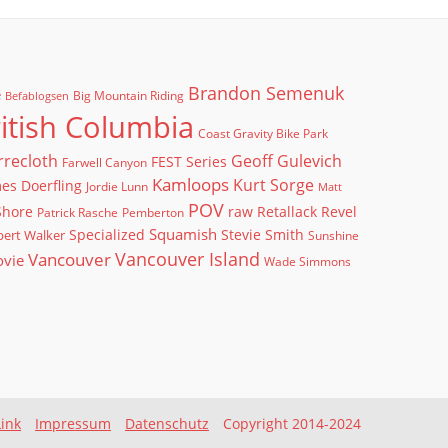
Brandon Semenuk
e
Big Mountain Riding
Befablogsen
itish Columbia
Coast Gravity Bike Park
rrecloth
Geoff Gulevich
FEST Series
Farwell Canyon
Kamloops
Kurt Sorge
es Doerfling
Jordie Lunn
Matt
POV
Shore
raw
Retallack
Revel
Patrick Rasche
Pemberton
Squamish
ert Walker
Specialized
Stevie Smith
Sunshine
Vancouver Island
Vancouver
ovie
Wade Simmons
Link
Impressum
Datenschutz
Copyright 2014-2024