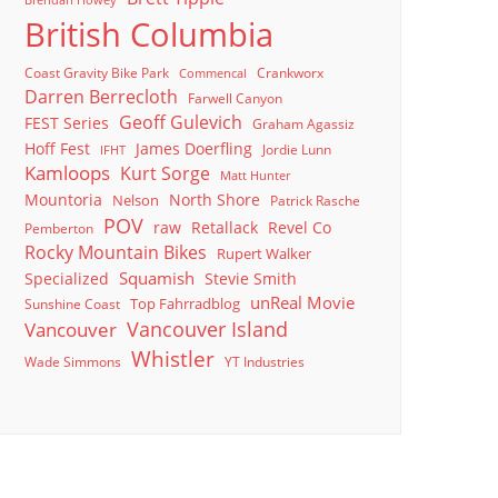
Brendan Howey
British Columbia
Coast Gravity Bike Park
Crankworx
Commencal
Darren Berrecloth
Farwell Canyon
Geoff Gulevich
FEST Series
Graham Agassiz
Hoff Fest
James Doerfling
Jordie Lunn
IFHT
Kamloops
Kurt Sorge
Matt Hunter
North Shore
Mountoria
Nelson
Patrick Rasche
POV
raw
Retallack
Revel Co
Pemberton
Rocky Mountain Bikes
Rupert Walker
Squamish
Specialized
Stevie Smith
unReal Movie
Top Fahrradblog
Sunshine Coast
Vancouver Island
Vancouver
Whistler
Wade Simmons
YT Industries