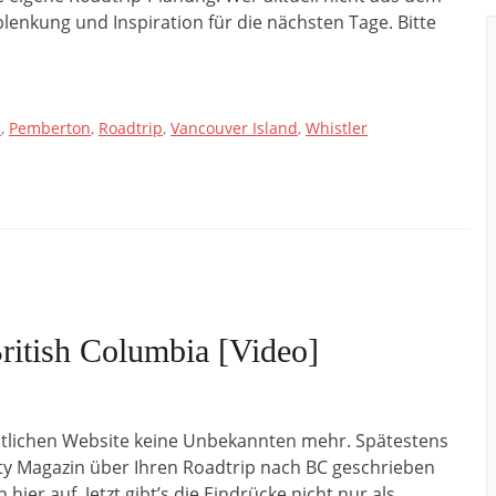
blenkung und Inspiration für die nächsten Tage. Bitte
s
,
Pemberton
,
Roadtrip
,
Vancouver Island
,
Whistler
ritish Columbia [Video]
chtlichen Website keine Unbekannten mehr. Spätestens
ity Magazin über Ihren Roadtrip nach BC geschrieben
ier auf. Jetzt gibt’s die Eindrücke nicht nur als