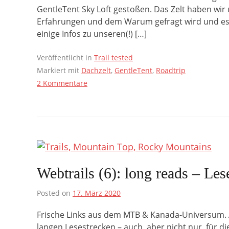
GentleTent Sky Loft gestoßen. Das Zelt haben wi
Erfahrungen und dem Warum gefragt wird und es sc
einige Infos zu unseren(!) […]
Veröffentlicht in
Trail tested
Markiert mit
Dachzelt
,
GentleTent
,
Roadtrip
2 Kommentare
Webtrails (6): long reads – Les
Posted on
17. März 2020
Frische Links aus dem MTB & Kanada-Universum. 
langen Lesestrecken – auch, aber nicht nur, für d