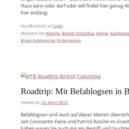
Haus kann oder darf oder will findet hier genug A
hier entlang:
Veröffentlicht in
Links
Markiert mit
Alberta
,
British Columbia
,
Fernie
,
Kamloop
Einen Kommentar hinterlassen
Roadtrip: Mit Befablogsen in B
Posted on
10. April 2015
Befablogsen sind auch auf dieser kleinen übersi
seit Constantin Fiene und Patrick Rasche im Grav
haben waren Sie auch mir ein Begriff und tauchten h