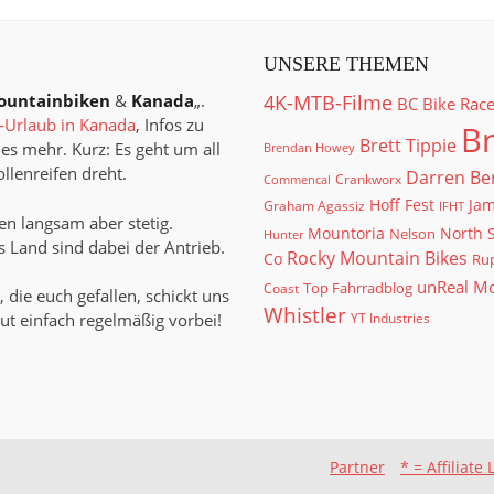
UNSERE THEMEN
ountainbiken
&
Kanada
„.
4K-MTB-Filme
BC Bike Rac
Urlaub in Kanada
, Infos zu
Br
Brett Tippie
es mehr. Kurz: Es geht um all
Brendan Howey
llenreifen dreht.
Darren Be
Crankworx
Commencal
Hoff Fest
Jam
Graham Agassiz
IFHT
n langsam aber stetig.
North 
Mountoria
Nelson
Hunter
 Land sind dabei der Antrieb.
Rocky Mountain Bikes
Co
Rup
unReal M
Top Fahrradblog
Coast
, die euch gefallen, schickt uns
Whistler
ut einfach regelmäßig vorbei!
YT Industries
Partner
* = Affiliate 