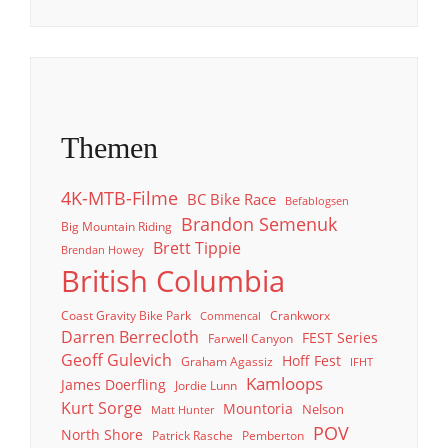
Themen
4K-MTB-Filme
BC Bike Race
Befablogsen
Brandon Semenuk
Big Mountain Riding
Brett Tippie
Brendan Howey
British Columbia
Coast Gravity Bike Park
Crankworx
Commencal
Darren Berrecloth
FEST Series
Farwell Canyon
Geoff Gulevich
Hoff Fest
Graham Agassiz
IFHT
Kamloops
James Doerfling
Jordie Lunn
Kurt Sorge
Mountoria
Nelson
Matt Hunter
POV
North Shore
Patrick Rasche
Pemberton