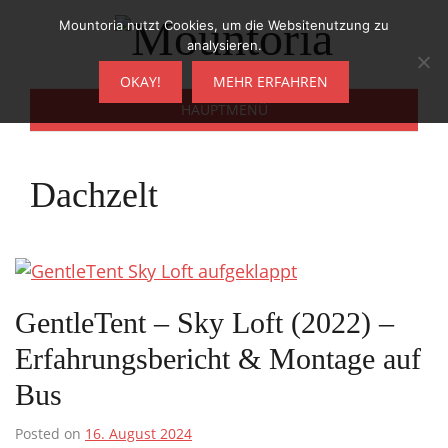
Zum
Mountoria nutzt Cookies, um die Websitenutzung zu
Inhalt
analysieren.
springen
OKAY!
MEHR ERFAHREN
HAUPTMENÜ
Dachzelt
GentleTent – Sky Loft (2022) –
Erfahrungsbericht & Montage auf
Bus
Posted on
16. August 2024