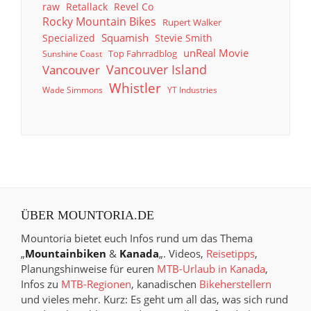
raw
Retallack
Revel Co
Rocky Mountain Bikes
Rupert Walker
Squamish
Specialized
Stevie Smith
unReal Movie
Top Fahrradblog
Sunshine Coast
Vancouver Island
Vancouver
Whistler
Wade Simmons
YT Industries
ÜBER MOUNTORIA.DE
Mountoria bietet euch Infos rund um das Thema
„
Mountainbiken
&
Kanada
„. Videos,
Reisetipps
,
Planungshinweise für euren
MTB-Urlaub in Kanada
,
Infos zu
MTB-Regionen
, kanadischen
Bikeherstellern
und vieles mehr. Kurz: Es geht um all das, was sich rund