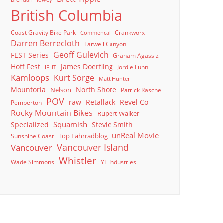
Brendan Howey
British Columbia
Coast Gravity Bike Park
Crankworx
Commencal
Darren Berrecloth
Farwell Canyon
Geoff Gulevich
FEST Series
Graham Agassiz
Hoff Fest
James Doerfling
Jordie Lunn
IFHT
Kamloops
Kurt Sorge
Matt Hunter
North Shore
Mountoria
Nelson
Patrick Rasche
POV
raw
Retallack
Revel Co
Pemberton
Rocky Mountain Bikes
Rupert Walker
Squamish
Specialized
Stevie Smith
unReal Movie
Top Fahrradblog
Sunshine Coast
Vancouver Island
Vancouver
Whistler
Wade Simmons
YT Industries