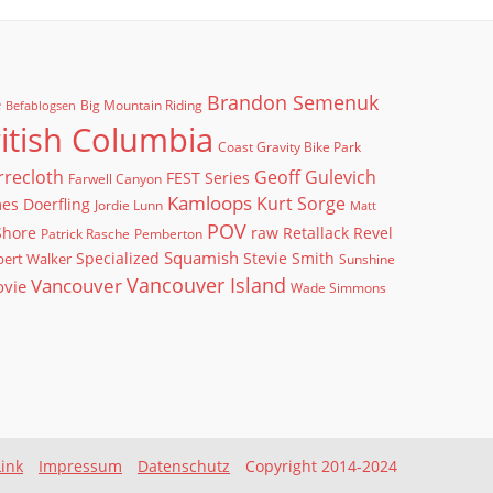
Brandon Semenuk
e
Big Mountain Riding
Befablogsen
itish Columbia
Coast Gravity Bike Park
rrecloth
Geoff Gulevich
FEST Series
Farwell Canyon
Kamloops
Kurt Sorge
es Doerfling
Jordie Lunn
Matt
POV
Shore
raw
Retallack
Revel
Patrick Rasche
Pemberton
Squamish
ert Walker
Specialized
Stevie Smith
Sunshine
Vancouver Island
Vancouver
ovie
Wade Simmons
Link
Impressum
Datenschutz
Copyright 2014-2024