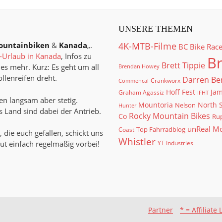
UNSERE THEMEN
ountainbiken
&
Kanada
„.
4K-MTB-Filme
BC Bike Rac
Urlaub in Kanada
, Infos zu
Br
Brett Tippie
es mehr. Kurz: Es geht um all
Brendan Howey
llenreifen dreht.
Darren Be
Crankworx
Commencal
Hoff Fest
Jam
Graham Agassiz
IFHT
n langsam aber stetig.
North 
Mountoria
Nelson
Hunter
 Land sind dabei der Antrieb.
Rocky Mountain Bikes
Co
Rup
unReal M
Top Fahrradblog
Coast
, die euch gefallen, schickt uns
Whistler
ut einfach regelmäßig vorbei!
YT Industries
Partner
* = Affiliate 