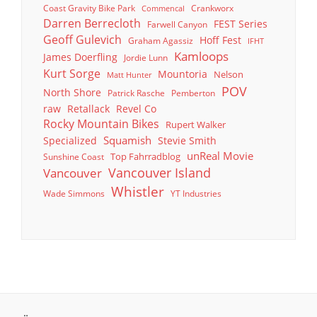
Coast Gravity Bike Park
Crankworx
Commencal
Darren Berrecloth
FEST Series
Farwell Canyon
Geoff Gulevich
Hoff Fest
Graham Agassiz
IFHT
Kamloops
James Doerfling
Jordie Lunn
Kurt Sorge
Mountoria
Nelson
Matt Hunter
POV
North Shore
Patrick Rasche
Pemberton
raw
Retallack
Revel Co
Rocky Mountain Bikes
Rupert Walker
Squamish
Specialized
Stevie Smith
unReal Movie
Top Fahrradblog
Sunshine Coast
Vancouver Island
Vancouver
Whistler
Wade Simmons
YT Industries