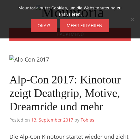
Zum
Mountoria nutzt Cookies, um die Websitenutzung zu
Inhalt
analysieren.
springen
OKAY!
MEHR ERFAHREN
HAUPTMENÜ
Alp-Con 2017: Kinotour
zeigt Deathgrip, Motive,
Dreamride und mehr
Posted on
13. September 2017
by
Tobias
Die Alp-Con Kinotour startet wieder und zieht