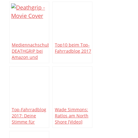
Mediennachschub:
Top10 beim Top-
DEATHGRIP bei
Fahrradblog 2017
Amazon und
iTunes
erschienen
Top-Fahrradblog
Wade Simmons:
2017: Deine
Ratlos am North
Stimme für
Shore [Video]
Mountoria!