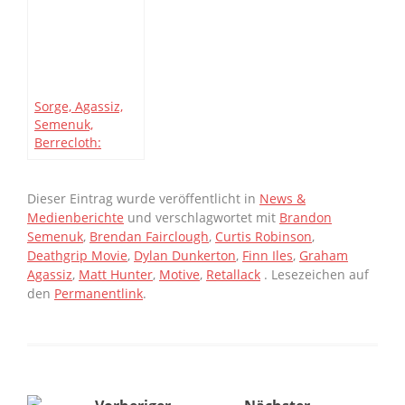
Sorge, Agassiz,
Semenuk,
Berrecloth:
Rampage POVs,
Rückblick und
Kritik
Dieser Eintrag wurde veröffentlicht in
News &
Medienberichte
und verschlagwortet mit
Brandon
Semenuk
,
Brendan Fairclough
,
Curtis Robinson
,
Deathgrip Movie
,
Dylan Dunkerton
,
Finn Iles
,
Graham
Agassiz
,
Matt Hunter
,
Motive
,
Retallack
. Lesezeichen auf
den
Permanentlink
.
Beitragsnavigation