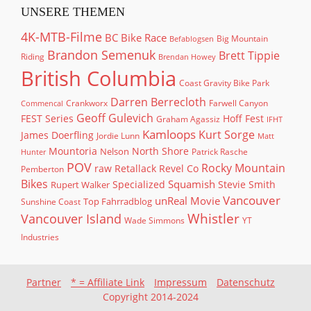
UNSERE THEMEN
4K-MTB-Filme
BC Bike Race
Big Mountain
Befablogsen
Brandon Semenuk
Brett Tippie
Riding
Brendan Howey
British Columbia
Coast Gravity Bike Park
Darren Berrecloth
Crankworx
Farwell Canyon
Commencal
Geoff Gulevich
FEST Series
Hoff Fest
Graham Agassiz
IFHT
Kamloops
Kurt Sorge
James Doerfling
Jordie Lunn
Matt
North Shore
Mountoria
Nelson
Patrick Rasche
Hunter
POV
Rocky Mountain
raw
Retallack
Revel Co
Pemberton
Bikes
Squamish
Rupert Walker
Specialized
Stevie Smith
Vancouver
unReal Movie
Top Fahrradblog
Sunshine Coast
Whistler
Vancouver Island
Wade Simmons
YT
Industries
Partner
* = Affiliate Link
Impressum
Datenschutz
Copyright 2014-2024