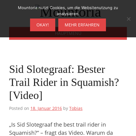
Zum
Mountoria nutzt Cookies, um die Websitenutzung zu
Inhalt
analysieren.
springen
OKAY!
MEHR ERFAHREN
HAUPTMENÜ
Sid Slotegraaf: Bester
Trail Rider in Squamish?
[Video]
Posted on
18. Januar 2016
by
Tobias
„Is Sid Slotegraaf the best trail rider in
Squamish?“ – fragt das Video. Warum da