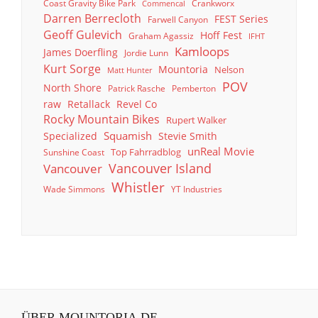
Coast Gravity Bike Park
Crankworx
Commencal
Darren Berrecloth
FEST Series
Farwell Canyon
Geoff Gulevich
Hoff Fest
Graham Agassiz
IFHT
Kamloops
James Doerfling
Jordie Lunn
Kurt Sorge
Mountoria
Nelson
Matt Hunter
POV
North Shore
Patrick Rasche
Pemberton
raw
Retallack
Revel Co
Rocky Mountain Bikes
Rupert Walker
Squamish
Specialized
Stevie Smith
unReal Movie
Top Fahrradblog
Sunshine Coast
Vancouver Island
Vancouver
Whistler
Wade Simmons
YT Industries
ÜBER MOUNTORIA.DE