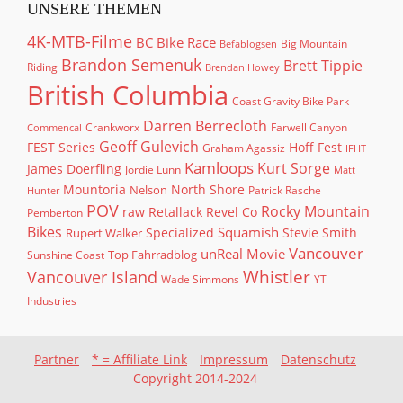
UNSERE THEMEN
4K-MTB-Filme
BC Bike Race
Big Mountain
Befablogsen
Brandon Semenuk
Brett Tippie
Riding
Brendan Howey
British Columbia
Coast Gravity Bike Park
Darren Berrecloth
Crankworx
Farwell Canyon
Commencal
Geoff Gulevich
FEST Series
Hoff Fest
Graham Agassiz
IFHT
Kamloops
Kurt Sorge
James Doerfling
Jordie Lunn
Matt
North Shore
Mountoria
Nelson
Patrick Rasche
Hunter
POV
Rocky Mountain
raw
Retallack
Revel Co
Pemberton
Bikes
Squamish
Rupert Walker
Specialized
Stevie Smith
Vancouver
unReal Movie
Top Fahrradblog
Sunshine Coast
Whistler
Vancouver Island
Wade Simmons
YT
Industries
Partner
* = Affiliate Link
Impressum
Datenschutz
Copyright 2014-2024