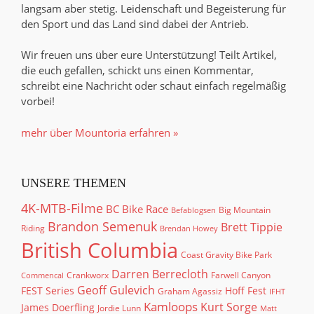
langsam aber stetig. Leidenschaft und Begeisterung für
den Sport und das Land sind dabei der Antrieb.
Wir freuen uns über eure Unterstützung! Teilt Artikel,
die euch gefallen, schickt uns einen Kommentar,
schreibt eine Nachricht oder schaut einfach regelmäßig
vorbei!
mehr über Mountoria erfahren »
UNSERE THEMEN
4K-MTB-Filme
BC Bike Race
Big Mountain
Befablogsen
Brandon Semenuk
Brett Tippie
Riding
Brendan Howey
British Columbia
Coast Gravity Bike Park
Darren Berrecloth
Crankworx
Farwell Canyon
Commencal
Geoff Gulevich
FEST Series
Hoff Fest
Graham Agassiz
IFHT
Kamloops
Kurt Sorge
James Doerfling
Jordie Lunn
Matt