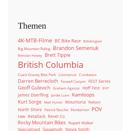
Themen
4K-MTB-Filme
BC Bike Race
Befablogsen
Brandon Semenuk
Big Mountain Riding
Brett Tippie
Brendan Howey
British Columbia
Coast Gravity Bike Park
Crankworx
Commencal
Darren Berrecloth
FEST Series
Farwell Canyon
Geoff Gulevich
Hoff Fest
Graham Agassiz
IFHT
Kamloops
James Doerfling
Jordie Lunn
Kurt Sorge
Mountoria
Nelson
Matt Hunter
POV
North Shore
Patrick Rasche
Pemberton
raw
Retallack
Revel Co
Rocky Mountain Bikes
Rupert Walker
Squamish
Specialized
Stevie Smith