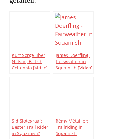
gefallen:
Kurt Sorge über
James Doerfling:
Nelson, British
Fairweather in
Columbia [Video]
Squamish [Video]
Sid Slotegraaf:
Rémy Métailler:
Bester Trail Rider
Trailriding in
in Squamish?
Squamish
[Video]