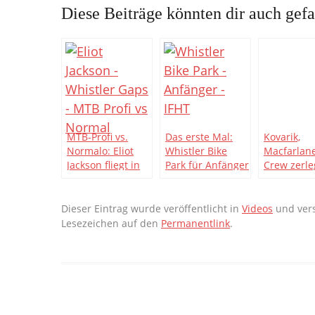
Diese Beiträge könnten dir auch gefa
MTB-Profi vs.
Das erste Mal:
Kovarik,
Normalo: Eliot
Whistler Bike
Macfarlan
Jackson fliegt in
Park für Anfänger
Crew zerl
Whistler
[Video]
den Whistl
Park [Vide
Dieser Eintrag wurde veröffentlicht in
Videos
und vers
Lesezeichen auf den
Permanentlink
.
Beitragsnavigation