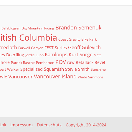
Brandon Semenuk
e
Big Mountain Riding
Befablogsen
itish Columbia
Coast Gravity Bike Park
rrecloth
Geoff Gulevich
FEST Series
Farwell Canyon
Kamloops
Kurt Sorge
es Doerfling
Jordie Lunn
Matt
POV
Shore
raw
Retallack
Revel
Patrick Rasche
Pemberton
Squamish
ert Walker
Specialized
Stevie Smith
Sunshine
Vancouver Island
Vancouver
ovie
Wade Simmons
Link
Impressum
Datenschutz
Copyright 2014-2024