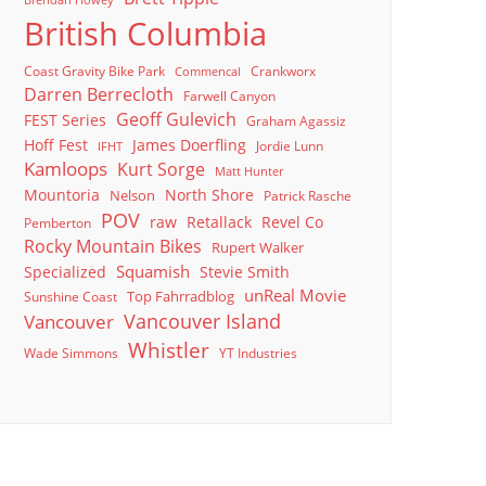
Brendan Howey
British Columbia
Coast Gravity Bike Park
Crankworx
Commencal
Darren Berrecloth
Farwell Canyon
Geoff Gulevich
FEST Series
Graham Agassiz
Hoff Fest
James Doerfling
Jordie Lunn
IFHT
Kamloops
Kurt Sorge
Matt Hunter
North Shore
Mountoria
Nelson
Patrick Rasche
POV
raw
Retallack
Revel Co
Pemberton
Rocky Mountain Bikes
Rupert Walker
Squamish
Specialized
Stevie Smith
unReal Movie
Top Fahrradblog
Sunshine Coast
Vancouver Island
Vancouver
Whistler
Wade Simmons
YT Industries