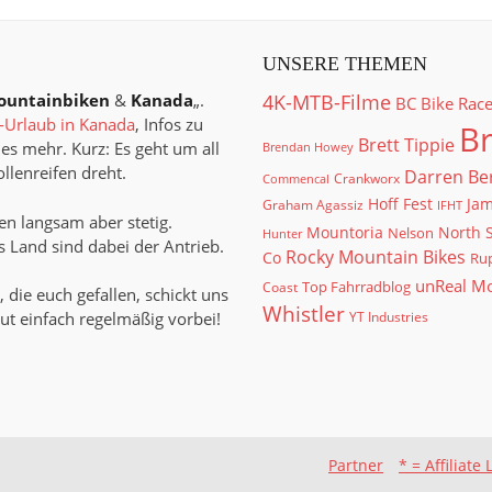
UNSERE THEMEN
ountainbiken
&
Kanada
„.
4K-MTB-Filme
BC Bike Rac
Urlaub in Kanada
, Infos zu
Br
Brett Tippie
es mehr. Kurz: Es geht um all
Brendan Howey
llenreifen dreht.
Darren Be
Crankworx
Commencal
Hoff Fest
Jam
Graham Agassiz
IFHT
n langsam aber stetig.
North 
Mountoria
Nelson
Hunter
 Land sind dabei der Antrieb.
Rocky Mountain Bikes
Co
Rup
unReal M
Top Fahrradblog
Coast
, die euch gefallen, schickt uns
Whistler
ut einfach regelmäßig vorbei!
YT Industries
Partner
* = Affiliate 