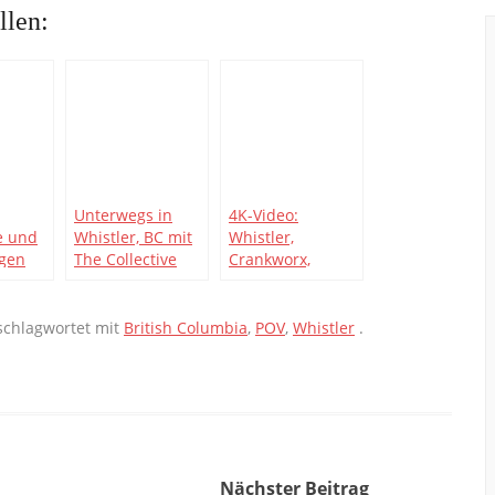
llen:
Unterwegs in
4K-Video:
e und
Whistler, BC mit
Whistler,
egen
The Collective
Crankworx,
er Bike
hochaufgelöst
o]
chlagwortet mit
British Columbia
,
POV
,
Whistler
.
Nächster Beitrag