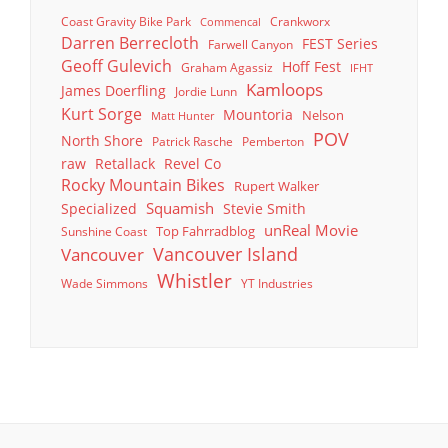
Coast Gravity Bike Park
Crankworx
Commencal
Darren Berrecloth
FEST Series
Farwell Canyon
Geoff Gulevich
Hoff Fest
Graham Agassiz
IFHT
Kamloops
James Doerfling
Jordie Lunn
Kurt Sorge
Mountoria
Nelson
Matt Hunter
POV
North Shore
Patrick Rasche
Pemberton
raw
Retallack
Revel Co
Rocky Mountain Bikes
Rupert Walker
Squamish
Specialized
Stevie Smith
unReal Movie
Top Fahrradblog
Sunshine Coast
Vancouver Island
Vancouver
Whistler
Wade Simmons
YT Industries