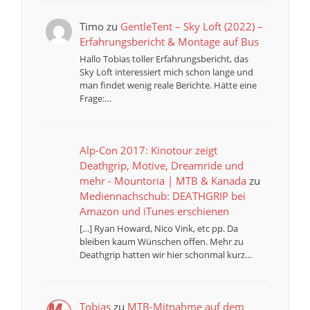
Timo
zu
GentleTent – Sky Loft (2022) –
Erfahrungsbericht & Montage auf Bus
Hallo Tobias toller Erfahrungsbericht, das
Sky Loft interessiert mich schon lange und
man findet wenig reale Berichte. Hätte eine
Frage:…
Alp-Con 2017: Kinotour zeigt
Deathgrip, Motive, Dreamride und
mehr - Mountoria | MTB & Kanada
zu
Mediennachschub: DEATHGRIP bei
Amazon und iTunes erschienen
[…] Ryan Howard, Nico Vink, etc pp. Da
bleiben kaum Wünschen offen. Mehr zu
Deathgrip hatten wir hier schonmal kurz…
Tobias
zu
MTB-Mitnahme auf dem