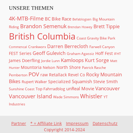
UNSERE THEMEN
4K-MTB-Filme
BC Bike Race
Big Mountain
Befablogsen
Brandon Semenuk
Brett Tippie
Riding
Brendan Howey
British Columbia
Coast Gravity Bike Park
Darren Berrecloth
Crankworx
Farwell Canyon
Commencal
Geoff Gulevich
FEST Series
Hoff Fest
Graham Agassiz
IFHT
Kamloops
Kurt Sorge
James Doerfling
Jordie Lunn
Matt
North Shore
Mountoria
Nelson
Patrick Rasche
Hunter
POV
Rocky Mountain
raw
Retallack
Revel Co
Pemberton
Bikes
Squamish
Rupert Walker
Specialized
Stevie Smith
Vancouver
unReal Movie
Top Fahrradblog
Sunshine Coast
Whistler
Vancouver Island
Wade Simmons
YT
Industries
Partner
* = Affiliate Link
Impressum
Datenschutz
Copyright 2014-2024