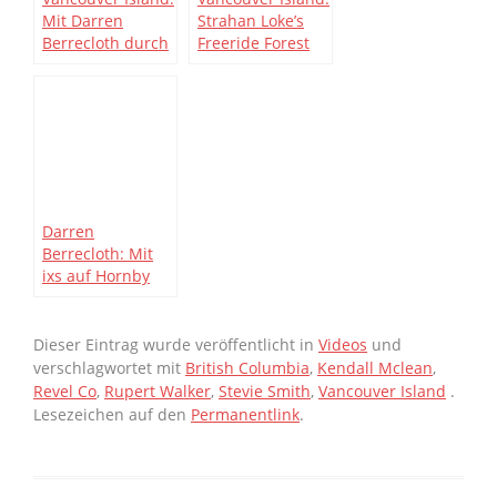
Mit Darren
Strahan Loke’s
Berrecloth durch
Freeride Forest
Nebel und
[Video]
Schnee
Darren
Berrecloth: Mit
ixs auf Hornby
Island
Dieser Eintrag wurde veröffentlicht in
Videos
und
verschlagwortet mit
British Columbia
,
Kendall Mclean
,
Revel Co
,
Rupert Walker
,
Stevie Smith
,
Vancouver Island
.
Lesezeichen auf den
Permanentlink
.