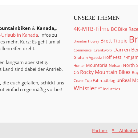
UNSERE THEMEN
ountainbiken
&
Kanada
„.
4K-MTB-Filme
BC Bike Rac
Urlaub in Kanada
, Infos zu
Br
Brett Tippie
es mehr. Kurz: Es geht um all
Brendan Howey
llenreifen dreht.
Darren Be
Crankworx
Commencal
Hoff Fest
Jam
Graham Agassiz
IFHT
n langsam aber stetig.
North 
Mountoria
Nelson
Hunter
 Land sind dabei der Antrieb.
Rocky Mountain Bikes
Co
Rup
unReal M
Top Fahrradblog
Coast
, die euch gefallen, schickt uns
Whistler
ut einfach regelmäßig vorbei!
YT Industries
Partner
* = Affiliate 