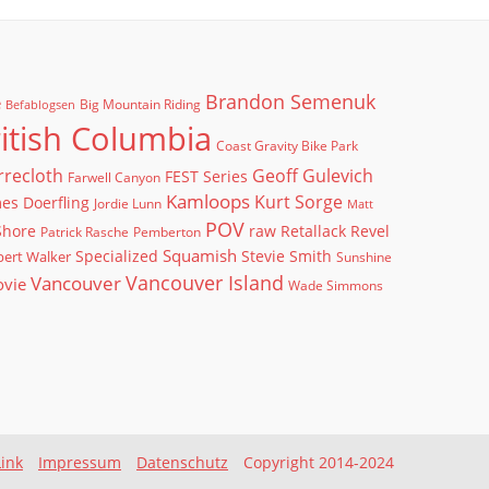
Brandon Semenuk
e
Big Mountain Riding
Befablogsen
itish Columbia
Coast Gravity Bike Park
rrecloth
Geoff Gulevich
FEST Series
Farwell Canyon
Kamloops
Kurt Sorge
es Doerfling
Jordie Lunn
Matt
POV
Shore
raw
Retallack
Revel
Patrick Rasche
Pemberton
Squamish
ert Walker
Specialized
Stevie Smith
Sunshine
Vancouver Island
Vancouver
ovie
Wade Simmons
Link
Impressum
Datenschutz
Copyright 2014-2024