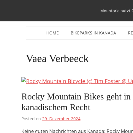
Zum
Inhalt
Mountoria nutzt 
springen
HOME
BIKEPARKS IN KANADA
R
Vaea Verbeeck
Rocky Mountain Bikes geht in 
kanadischem Recht
Posted on
29. Dezember 2024
Keine guten Nachrichten aus Kanada: Rocky Mount