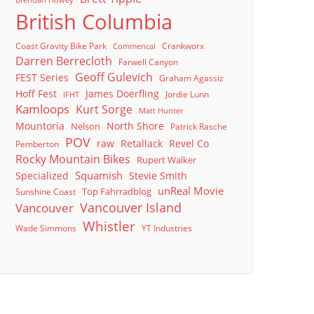
Brendan Howey
British Columbia
Coast Gravity Bike Park
Crankworx
Commencal
Darren Berrecloth
Farwell Canyon
Geoff Gulevich
FEST Series
Graham Agassiz
Hoff Fest
James Doerfling
Jordie Lunn
IFHT
Kamloops
Kurt Sorge
Matt Hunter
North Shore
Mountoria
Nelson
Patrick Rasche
POV
raw
Retallack
Revel Co
Pemberton
Rocky Mountain Bikes
Rupert Walker
Squamish
Specialized
Stevie Smith
unReal Movie
Top Fahrradblog
Sunshine Coast
Vancouver Island
Vancouver
Whistler
Wade Simmons
YT Industries