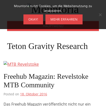
Zum
Mountoria nutzt Cookies, um die Websitenutzung zu
Inhalt
analysieren.
springen
OKAY!
MEHR ERFAHREN
HAUPTMENÜ
Teton Gravity Research
Freehub Magazin: Revelstoke
MTB Community
Posted on
18. Oktober 2016
Das Freehub Magazin veröffentlicht nicht nur ein