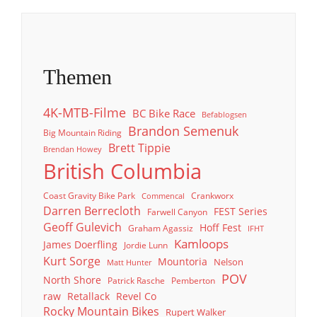
Themen
4K-MTB-Filme
BC Bike Race
Befablogsen
Brandon Semenuk
Big Mountain Riding
Brett Tippie
Brendan Howey
British Columbia
Coast Gravity Bike Park
Crankworx
Commencal
Darren Berrecloth
FEST Series
Farwell Canyon
Geoff Gulevich
Hoff Fest
Graham Agassiz
IFHT
Kamloops
James Doerfling
Jordie Lunn
Kurt Sorge
Mountoria
Nelson
Matt Hunter
POV
North Shore
Patrick Rasche
Pemberton
raw
Retallack
Revel Co
Rocky Mountain Bikes
Rupert Walker