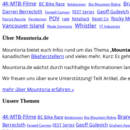
4K-MTB-Filme
Br
BC Bike Race
Big Mountain Riding
Befablogsen
Darren Berrecloth
Geoff Gulevich
FEST Series
Farwell Canyon
POV
Rocky M
raw
Retallack
Revel Co
Patrick Rasche
Pemberton
Whistler
Vancouver Island
Wade Simmons
YT Industries
Über Mountoria.de
Mountoria bietet euch Infos rund um das Thema „
Mounta
kanadischen
Bikeherstellern
und vieles mehr. Kurz: Es geh
Mountoria.de wächst durch nachhaltige Informationen lang
Wir freuen uns über eure Unterstützung! Teilt Artikel, die
mehr über Mountoria erfahren »
Unsere Themen
4K-MTB-Filme
Bran
BC Bike Race
Big Mountain Riding
Befablogsen
Berrecloth
Geoff Gulevich
FEST Series
Farwell Canyon
Graham Aga