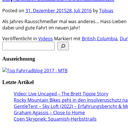
Posted on
31. Dezember 2015
28. Juli 2016
by
Tobias
Als Jahres-Rausschmeißer mal was anderes… Hass-Lieben so
dabei und gute Fahrt im neuen Jahr!
Veröffentlicht in
Videos
Markiert mit
British Columbia
,
Dun
Auszeichnung
Letzte Artikel
Video: Live Uncaged – The Brett Tippie Story
Rocky Mountain Bikes geht in den Insolvenzschutz n
GentleTent – Sky Loft (2022) – Erfahrungsbericht & 
Graham Agassis – Close to Home
Coen Skrypnek: Squamish-Herbsttrails