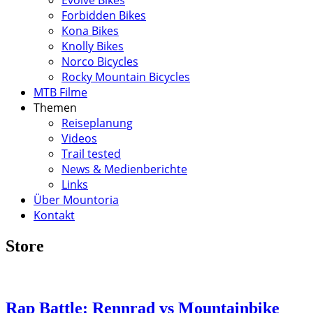
Forbidden Bikes
Kona Bikes
Knolly Bikes
Norco Bicycles
Rocky Mountain Bicycles
MTB Filme
Themen
Reiseplanung
Videos
Trail tested
News & Medienberichte
Links
Über Mountoria
Kontakt
Store
Rap Battle: Rennrad vs Mountainbike