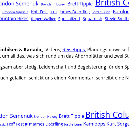
British 
andon Semenuk
Brett Tippie
Brendan Howey
Kamlo
Hoff Fest
James Doerfling
Graham Agassiz
Jordie Lunn
IFHT
ountain Bikes
Squamish
Rupert Walker
Specialized
Stevie Smith
inbiken
&
Kanada
„. Videos,
Reisetipps
, Planungshinweise 
t um all das, was sich rund um das Ahornblätter und zwei St
sam aber stetig. Leidenschaft und Begeisterung für den Sp
 euch gefallen, schickt uns einen Kommentar, schreibt eine 
British Co
don Semenuk
Brett Tippie
Brendan Howey
Kamloops
Kurt Sorg
Hoff Fest
James Doerfling
ssiz
Jordie Lunn
IFHT