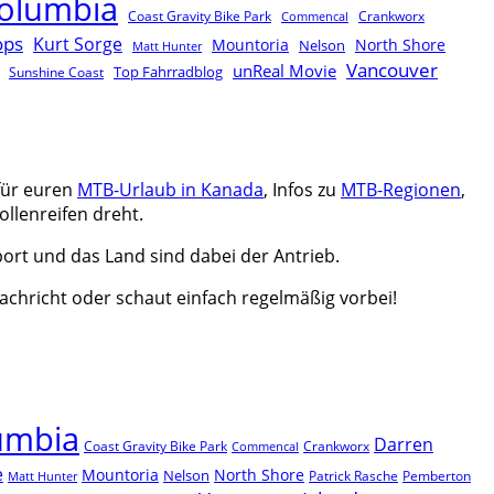
Columbia
Coast Gravity Bike Park
Crankworx
Commencal
ops
Kurt Sorge
North Shore
Mountoria
Nelson
Matt Hunter
Vancouver
unReal Movie
Top Fahrradblog
Sunshine Coast
für euren
MTB-Urlaub in Kanada
, Infos zu
MTB-Regionen
,
ollenreifen dreht.
ort und das Land sind dabei der Antrieb.
Nachricht oder schaut einfach regelmäßig vorbei!
lumbia
Darren
Coast Gravity Bike Park
Crankworx
Commencal
e
North Shore
Mountoria
Nelson
Patrick Rasche
Pemberton
Matt Hunter