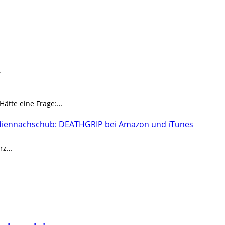
…
 Hätte eine Frage:…
iennachschub: DEATHGRIP bei Amazon und iTunes
urz…