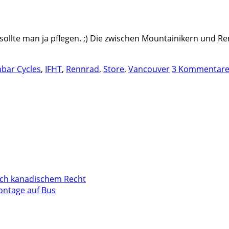
llte man ja pflegen. ;) Die zwischen Mountainikern und Re
bar Cycles
,
IFHT
,
Rennrad
,
Store
,
Vancouver
3 Kommentar
ach kanadischem Recht
Montage auf Bus