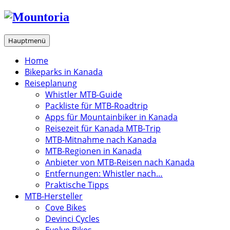
Zum
Inhalt
springen
Hauptmenü
Home
Bikeparks in Kanada
Reiseplanung
Whistler MTB-Guide
Packliste für MTB-Roadtrip
Apps für Mountainbiker in Kanada
Reisezeit für Kanada MTB-Trip
MTB-Mitnahme nach Kanada
MTB-Regionen in Kanada
Anbieter von MTB-Reisen nach Kanada
Entfernungen: Whistler nach…
Praktische Tipps
MTB-Hersteller
Cove Bikes
Devinci Cycles
Evolve Bikes