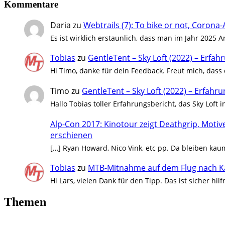
Kommentare
Daria
zu
Webtrails (7): To bike or not, Coro
Es ist wirklich erstaunlich, dass man im Jahr 2025 A
Tobias
zu
GentleTent – Sky Loft (2022) – Erfa
Hi Timo, danke für dein Feedback. Freut mich, dass 
Timo
zu
GentleTent – Sky Loft (2022) – Erfah
Hallo Tobias toller Erfahrungsbericht, das Sky Loft
Alp-Con 2017: Kinotour zeigt Deathgrip, Mot
erschienen
[…] Ryan Howard, Nico Vink, etc pp. Da bleiben ka
Tobias
zu
MTB-Mitnahme auf dem Flug nach 
Hi Lars, vielen Dank für den Tipp. Das ist sicher hi
Themen