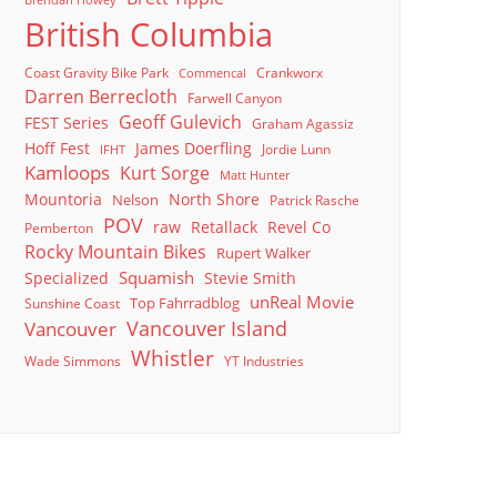
Brendan Howey
British Columbia
Coast Gravity Bike Park
Crankworx
Commencal
Darren Berrecloth
Farwell Canyon
Geoff Gulevich
FEST Series
Graham Agassiz
Hoff Fest
James Doerfling
Jordie Lunn
IFHT
Kamloops
Kurt Sorge
Matt Hunter
North Shore
Mountoria
Nelson
Patrick Rasche
POV
raw
Retallack
Revel Co
Pemberton
Rocky Mountain Bikes
Rupert Walker
Squamish
Specialized
Stevie Smith
unReal Movie
Top Fahrradblog
Sunshine Coast
Vancouver Island
Vancouver
Whistler
Wade Simmons
YT Industries