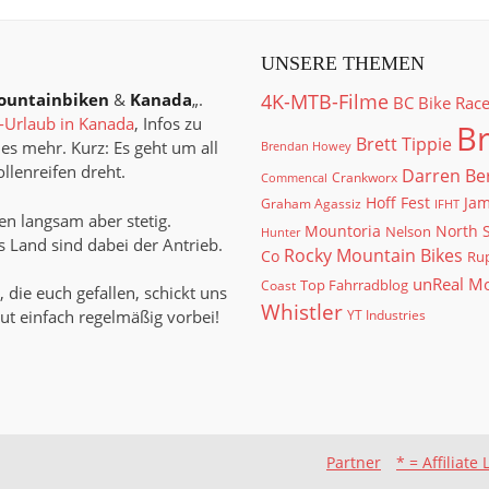
UNSERE THEMEN
ountainbiken
&
Kanada
„.
4K-MTB-Filme
BC Bike Rac
Urlaub in Kanada
, Infos zu
Br
Brett Tippie
es mehr. Kurz: Es geht um all
Brendan Howey
llenreifen dreht.
Darren Be
Crankworx
Commencal
Hoff Fest
Jam
Graham Agassiz
IFHT
n langsam aber stetig.
North 
Mountoria
Nelson
Hunter
 Land sind dabei der Antrieb.
Rocky Mountain Bikes
Co
Rup
unReal M
Top Fahrradblog
Coast
, die euch gefallen, schickt uns
Whistler
ut einfach regelmäßig vorbei!
YT Industries
Partner
* = Affiliate 