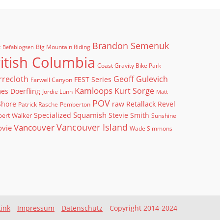
Brandon Semenuk
e
Big Mountain Riding
Befablogsen
itish Columbia
Coast Gravity Bike Park
rrecloth
Geoff Gulevich
FEST Series
Farwell Canyon
Kamloops
Kurt Sorge
es Doerfling
Jordie Lunn
Matt
POV
Shore
raw
Retallack
Revel
Patrick Rasche
Pemberton
Squamish
ert Walker
Specialized
Stevie Smith
Sunshine
Vancouver Island
Vancouver
ovie
Wade Simmons
Link
Impressum
Datenschutz
Copyright 2014-2024