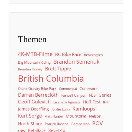
Themen
4K-MTB-Filme
BC Bike Race
Befablogsen
Brandon Semenuk
Big Mountain Riding
Brett Tippie
Brendan Howey
British Columbia
Coast Gravity Bike Park
Crankworx
Commencal
Darren Berrecloth
FEST Series
Farwell Canyon
Geoff Gulevich
Hoff Fest
Graham Agassiz
IFHT
Kamloops
James Doerfling
Jordie Lunn
Kurt Sorge
Mountoria
Nelson
Matt Hunter
POV
North Shore
Patrick Rasche
Pemberton
raw
Retallack
Revel Co