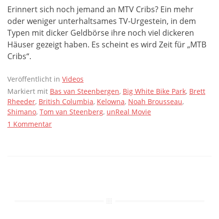
Erinnert sich noch jemand an MTV Cribs? Ein mehr
oder weniger unterhaltsames TV-Urgestein, in dem
Typen mit dicker Geldbörse ihre noch viel dickeren
Häuser gezeigt haben. Es scheint es wird Zeit für „MTB
Cribs“.
Veröffentlicht in
Videos
Markiert mit
Bas van Steenbergen
,
Big White Bike Park
,
Brett
Rheeder
,
British Columbia
,
Kelowna
,
Noah Brousseau
,
Shimano
,
Tom van Steenberg
,
unReal Movie
1 Kommentar