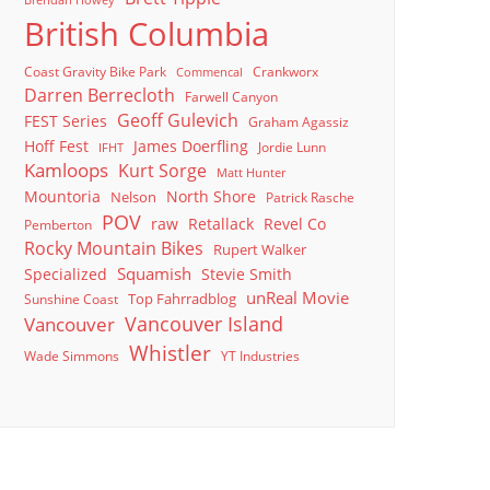
Brendan Howey
British Columbia
Coast Gravity Bike Park
Crankworx
Commencal
Darren Berrecloth
Farwell Canyon
Geoff Gulevich
FEST Series
Graham Agassiz
Hoff Fest
James Doerfling
Jordie Lunn
IFHT
Kamloops
Kurt Sorge
Matt Hunter
North Shore
Mountoria
Nelson
Patrick Rasche
POV
raw
Retallack
Revel Co
Pemberton
Rocky Mountain Bikes
Rupert Walker
Squamish
Specialized
Stevie Smith
unReal Movie
Top Fahrradblog
Sunshine Coast
Vancouver Island
Vancouver
Whistler
Wade Simmons
YT Industries