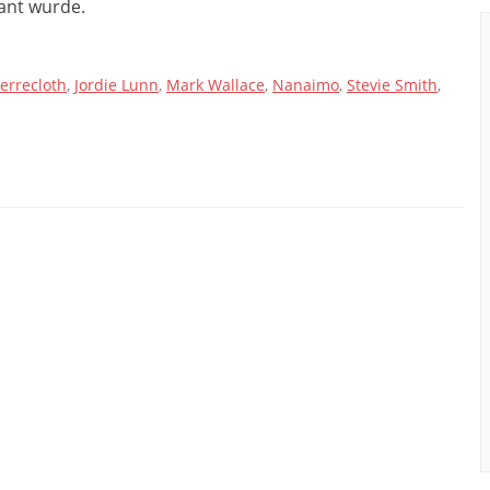
lant wurde.
errecloth
,
Jordie Lunn
,
Mark Wallace
,
Nanaimo
,
Stevie Smith
,