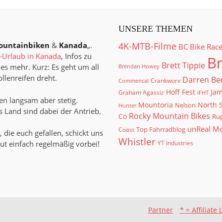
UNSERE THEMEN
ountainbiken
&
Kanada
„.
4K-MTB-Filme
BC Bike Rac
Urlaub in Kanada
, Infos zu
Br
Brett Tippie
es mehr. Kurz: Es geht um all
Brendan Howey
llenreifen dreht.
Darren Be
Crankworx
Commencal
Hoff Fest
Jam
Graham Agassiz
IFHT
n langsam aber stetig.
North 
Mountoria
Nelson
Hunter
 Land sind dabei der Antrieb.
Rocky Mountain Bikes
Co
Rup
unReal M
Top Fahrradblog
Coast
, die euch gefallen, schickt uns
Whistler
ut einfach regelmäßig vorbei!
YT Industries
Partner
* = Affiliate 