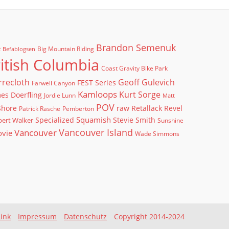
Brandon Semenuk
e
Big Mountain Riding
Befablogsen
itish Columbia
Coast Gravity Bike Park
rrecloth
Geoff Gulevich
FEST Series
Farwell Canyon
Kamloops
Kurt Sorge
es Doerfling
Jordie Lunn
Matt
POV
Shore
raw
Retallack
Revel
Patrick Rasche
Pemberton
Squamish
ert Walker
Specialized
Stevie Smith
Sunshine
Vancouver Island
Vancouver
ovie
Wade Simmons
Link
Impressum
Datenschutz
Copyright 2014-2024