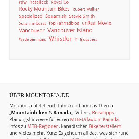
raw
Retallack
Revel Co
Rocky Mountain Bikes
Rupert Walker
Squamish
Specialized
Stevie Smith
unReal Movie
Top Fahrradblog
Sunshine Coast
Vancouver Island
Vancouver
Whistler
Wade Simmons
YT Industries
ÜBER MOUNTORIA.DE
Mountoria bietet euch Infos rund um das Thema
„
Mountainbiken
&
Kanada
„. Videos,
Reisetipps
,
Planungshinweise für euren
MTB-Urlaub in Kanada
,
Infos zu
MTB-Regionen
, kanadischen
Bikeherstellern
und vieles mehr. Kurz: Es geht um all das, was sich rund