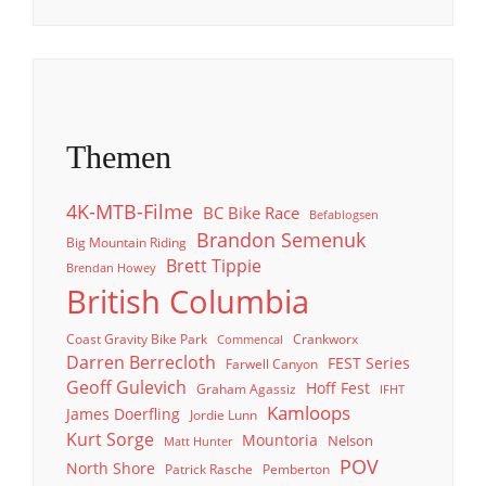
Themen
4K-MTB-Filme
BC Bike Race
Befablogsen
Brandon Semenuk
Big Mountain Riding
Brett Tippie
Brendan Howey
British Columbia
Coast Gravity Bike Park
Crankworx
Commencal
Darren Berrecloth
FEST Series
Farwell Canyon
Geoff Gulevich
Hoff Fest
Graham Agassiz
IFHT
Kamloops
James Doerfling
Jordie Lunn
Kurt Sorge
Mountoria
Nelson
Matt Hunter
POV
North Shore
Patrick Rasche
Pemberton