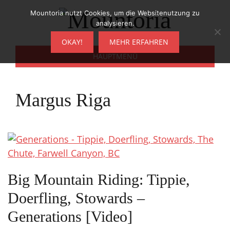
Zum
Mountoria nutzt Cookies, um die Websitenutzung zu
Inhalt
analysieren.
springen
OKAY!
MEHR ERFAHREN
HAUPTMENÜ
Margus Riga
Big Mountain Riding: Tippie,
Doerfling, Stowards –
Generations [Video]