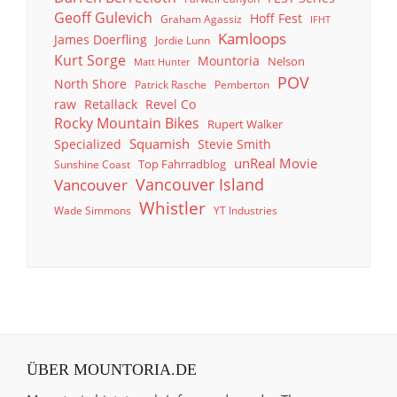
Geoff Gulevich
Hoff Fest
Graham Agassiz
IFHT
Kamloops
James Doerfling
Jordie Lunn
Kurt Sorge
Mountoria
Nelson
Matt Hunter
POV
North Shore
Patrick Rasche
Pemberton
raw
Retallack
Revel Co
Rocky Mountain Bikes
Rupert Walker
Squamish
Specialized
Stevie Smith
unReal Movie
Top Fahrradblog
Sunshine Coast
Vancouver Island
Vancouver
Whistler
Wade Simmons
YT Industries
ÜBER MOUNTORIA.DE