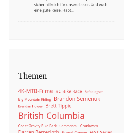
sicher hilfreich für unsere Leser. Und euch
eine gute Reise. Habt…
Themen
4K-MTB-Filme
BC Bike Race
Befablogsen
Brandon Semenuk
Big Mountain Riding
Brett Tippie
Brendan Howey
British Columbia
Coast Gravity Bike Park
Crankworx
Commencal
Darren Berrecloth
FEST Series
Farwell Canyon