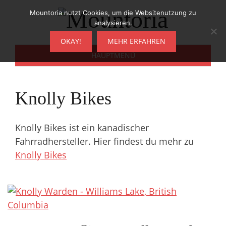
Zum
Mountoria nutzt Cookies, um die Websitenutzung zu
Inhalt
analysieren.
springen
OKAY!
MEHR ERFAHREN
HAUPTMENÜ
Knolly Bikes
Knolly Bikes ist ein kanadischer
Fahrradhersteller. Hier findest du mehr zu
Knolly Bikes