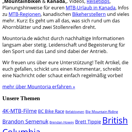
„
Mountainbiken
&
Kanada
„. Videos,
Reisetipps
,
Planungshinweise für euren
MTB-Urlaub in Kanada
, Infos
zu
MTB-Regionen
, kanadischen
Bikeherstellern
und vieles
mehr. Kurz: Es geht um all das, was sich rund um das
Ahornblätter und zwei Stollenreifen dreht.
Mountoria.de wächst durch nachhaltige Informationen
langsam aber stetig. Leidenschaft und Begeisterung für
den Sport und das Land sind dabei der Antrieb.
Wir freuen uns über eure Unterstützung! Teilt Artikel, die
euch gefallen, schickt uns einen Kommentar, schreibt
eine Nachricht oder schaut einfach regelmäßig vorbei!
mehr über Mountoria erfahren »
Unsere Themen
4K-MTB-Filme
BC Bike Race
Big Mountain Riding
Befablogsen
British
Brandon Semenuk
Brett Tippie
Brendan Howey
Columbia