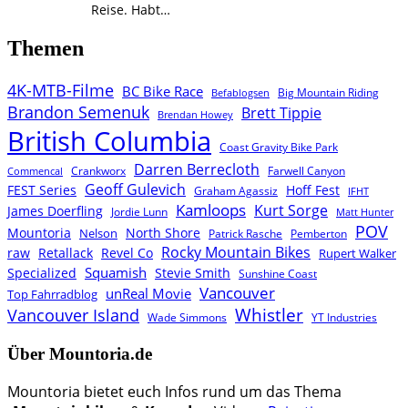
Reise. Habt…
Themen
4K-MTB-Filme
BC Bike Race
Big Mountain Riding
Befablogsen
Brandon Semenuk
Brett Tippie
Brendan Howey
British Columbia
Coast Gravity Bike Park
Darren Berrecloth
Crankworx
Farwell Canyon
Commencal
Geoff Gulevich
FEST Series
Hoff Fest
Graham Agassiz
IFHT
Kamloops
Kurt Sorge
James Doerfling
Jordie Lunn
Matt Hunter
POV
North Shore
Mountoria
Nelson
Patrick Rasche
Pemberton
Rocky Mountain Bikes
raw
Retallack
Revel Co
Rupert Walker
Squamish
Specialized
Stevie Smith
Sunshine Coast
Vancouver
unReal Movie
Top Fahrradblog
Whistler
Vancouver Island
Wade Simmons
YT Industries
Über Mountoria.de
Mountoria bietet euch Infos rund um das Thema