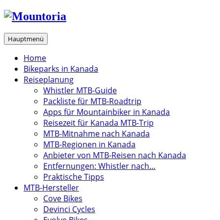
Zum
Inhalt
springen
Hauptmenü
Home
Bikeparks in Kanada
Reiseplanung
Whistler MTB-Guide
Packliste für MTB-Roadtrip
Apps für Mountainbiker in Kanada
Reisezeit für Kanada MTB-Trip
MTB-Mitnahme nach Kanada
MTB-Regionen in Kanada
Anbieter von MTB-Reisen nach Kanada
Entfernungen: Whistler nach…
Praktische Tipps
MTB-Hersteller
Cove Bikes
Devinci Cycles
Evolve Bikes