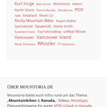
Kurt Sorge
Mountoria
Nelson
Matt Hunter
POV
North Shore
Patrick Rasche
Pemberton
raw
Retallack
Revel Co
Rocky Mountain Bikes
Rupert Walker
Squamish
Specialized
Stevie Smith
unReal Movie
Top Fahrradblog
Sunshine Coast
Vancouver Island
Vancouver
Whistler
Wade Simmons
YT Industries
ÜBER MOUNTORIA.DE
Mountoria bietet euch Infos rund um das Thema
„
Mountainbiken
&
Kanada
„. Videos,
Reisetipps
,
Planungshinweise für euren
MTB-Urlaub in Kanada
,