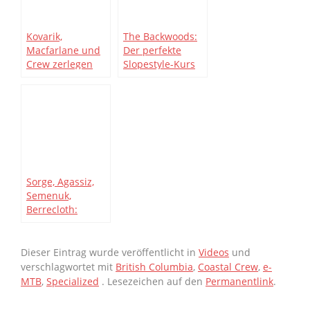
Kovarik,
The Backwoods:
Macfarlane und
Der perfekte
Crew zerlegen
Slopestyle-Kurs
den Whistler Bike
Park [Video]
Sorge, Agassiz,
Semenuk,
Berrecloth:
Rampage POVs,
Rückblick und
Kritik
Dieser Eintrag wurde veröffentlicht in
Videos
und
verschlagwortet mit
British Columbia
,
Coastal Crew
,
e-
MTB
,
Specialized
. Lesezeichen auf den
Permanentlink
.