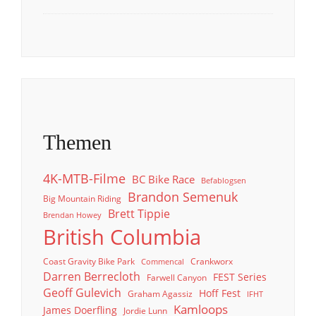
Themen
4K-MTB-Filme
BC Bike Race
Befablogsen
Brandon Semenuk
Big Mountain Riding
Brett Tippie
Brendan Howey
British Columbia
Coast Gravity Bike Park
Crankworx
Commencal
Darren Berrecloth
FEST Series
Farwell Canyon
Geoff Gulevich
Hoff Fest
Graham Agassiz
IFHT
Kamloops
James Doerfling
Jordie Lunn