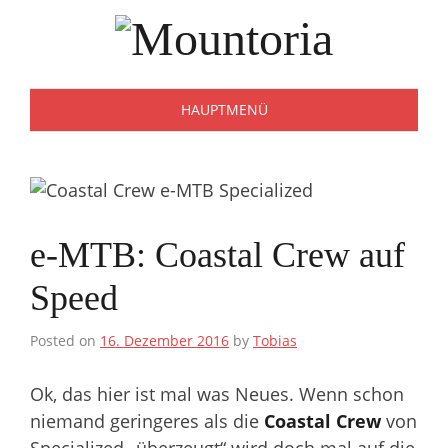
Zum
Inhalt
springen
HAUPTMENÜ
e-MTB: Coastal Crew auf
Speed
Posted on
16. Dezember 2016
by
Tobias
Ok, das hier ist mal was Neues. Wenn schon
niemand geringeres als die
Coastal Crew
von
Specialized „überzeugt“ wird doch mal auf die