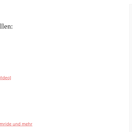
llen:
Video]
eamride und mehr