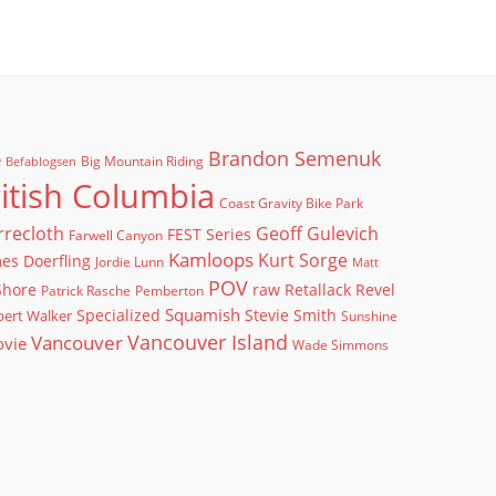
Brandon Semenuk
e
Big Mountain Riding
Befablogsen
itish Columbia
Coast Gravity Bike Park
rrecloth
Geoff Gulevich
FEST Series
Farwell Canyon
Kamloops
Kurt Sorge
es Doerfling
Jordie Lunn
Matt
POV
Shore
raw
Retallack
Revel
Patrick Rasche
Pemberton
Squamish
ert Walker
Specialized
Stevie Smith
Sunshine
Vancouver Island
Vancouver
ovie
Wade Simmons