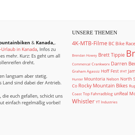
UNSERE THEMEN
ountainbiken
&
Kanada
„.
4K-MTB-Filme
BC Bike Rac
Urlaub in Kanada
, Infos zu
Br
Brett Tippie
es mehr. Kurz: Es geht um all
Brendan Howey
llenreifen dreht.
Darren Be
Crankworx
Commencal
Hoff Fest
Jam
Graham Agassiz
IFHT
n langsam aber stetig.
North 
Mountoria
Nelson
Hunter
 Land sind dabei der Antrieb.
Rocky Mountain Bikes
Co
Rup
unReal M
Top Fahrradblog
Coast
, die euch gefallen, schickt uns
Whistler
ut einfach regelmäßig vorbei!
YT Industries