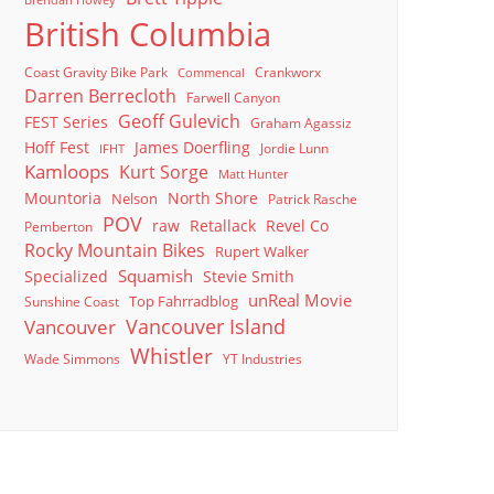
Brendan Howey
British Columbia
Coast Gravity Bike Park
Crankworx
Commencal
Darren Berrecloth
Farwell Canyon
Geoff Gulevich
FEST Series
Graham Agassiz
Hoff Fest
James Doerfling
Jordie Lunn
IFHT
Kamloops
Kurt Sorge
Matt Hunter
North Shore
Mountoria
Nelson
Patrick Rasche
POV
raw
Retallack
Revel Co
Pemberton
Rocky Mountain Bikes
Rupert Walker
Squamish
Specialized
Stevie Smith
unReal Movie
Top Fahrradblog
Sunshine Coast
Vancouver Island
Vancouver
Whistler
Wade Simmons
YT Industries