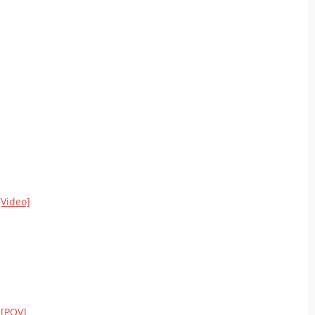
[Video]
 [POV]