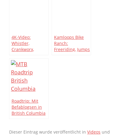
[Video]
4K-Video:
Kamloops Bike
Whistler,
Ranch:
Crankworx,
Freeriding, Jumps
hochaufgelöst
und schnelle
Trails [Video]
Roadtrip: Mit
Befablogsen in
British Columbia
[Video]
Dieser Eintrag wurde veröffentlicht in
Videos
und