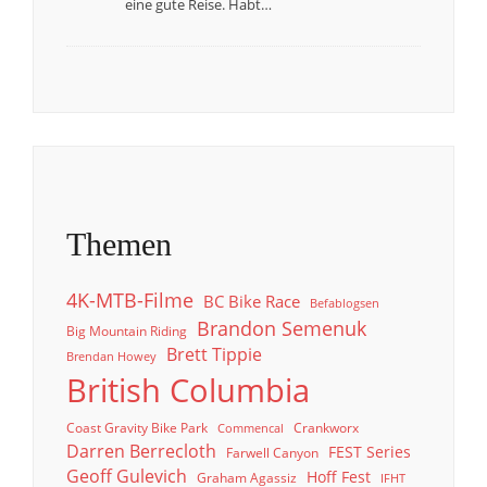
eine gute Reise. Habt…
Themen
4K-MTB-Filme
BC Bike Race
Befablogsen
Brandon Semenuk
Big Mountain Riding
Brett Tippie
Brendan Howey
British Columbia
Coast Gravity Bike Park
Crankworx
Commencal
Darren Berrecloth
FEST Series
Farwell Canyon
Geoff Gulevich
Hoff Fest
Graham Agassiz
IFHT