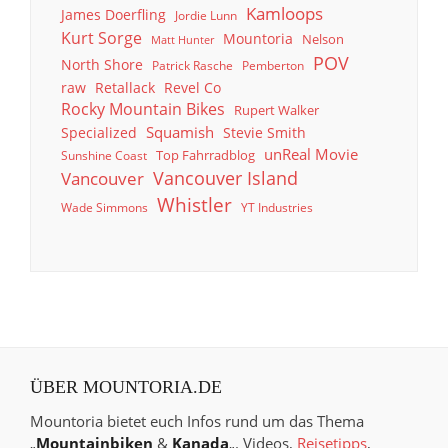
Kamloops
James Doerfling
Jordie Lunn
Kurt Sorge
Mountoria
Nelson
Matt Hunter
POV
North Shore
Patrick Rasche
Pemberton
raw
Retallack
Revel Co
Rocky Mountain Bikes
Rupert Walker
Squamish
Specialized
Stevie Smith
unReal Movie
Top Fahrradblog
Sunshine Coast
Vancouver Island
Vancouver
Whistler
Wade Simmons
YT Industries
ÜBER MOUNTORIA.DE
Mountoria bietet euch Infos rund um das Thema
„
Mountainbiken
&
Kanada
„. Videos,
Reisetipps
,